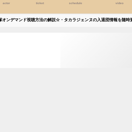
actor
ticket
schedule
video
塚オンデマンド視聴方法の解説☆・タカラジェンヌの入退団情報を随時