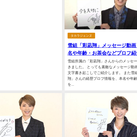
タカラジェンヌ
雪組「彩凪翔」メッセージ動画
名や年齢・お茶会などプロフ紹
雪組所属の「彩凪翔」さんからのメッセ
きました。 とっても素敵なメッセージ動
文字書き起こしでご紹介します。 また雪
翔」さんの経歴プロフ情報を、本名や年
を...