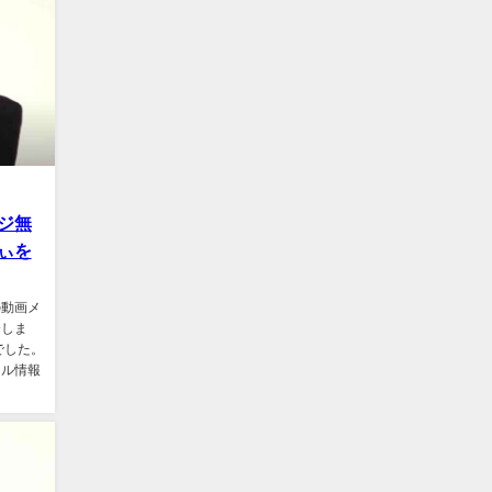
ジ無
ぃを
の動画メ
介しま
でした。
ール情報