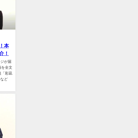
！本
介！
ージが届
画を全文
組「彩凪
齢など