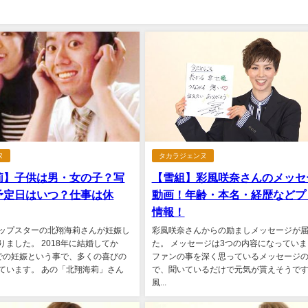
ヌ
タカラジェンヌ
莉】子供は男・女の子？写
【雪組】彩風咲奈さんのメッセ
予定日はいつ？仕事は休
動画！年齢・本名・経歴などプ
情報！
ップスターの北翔海莉さんが妊娠し
彩風咲奈さんからの励ましメッセージが
りました。 2018年に結婚してか
た。 メッセージは3つの内容になってい
での妊娠という事で、多くの喜びの
ファンの事を深く思っているメッセージ
ています。 あの「北翔海莉」さん
で、聞いているだけで元気が貰えそうです
風...