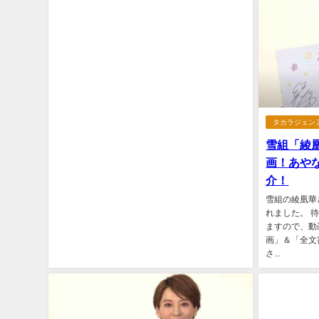
タカラジェン
雪組「綾
画！あや
介！
雪組の綾凰華
れました。 
ますので、動
画」＆「全文
さ...