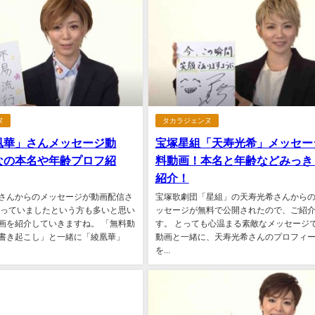
ヌ
タカラジェンヌ
凰華」さんメッセージ動
宝塚星組「天寿光希」メッセー
なの本名や年齢プロフ紹
料動画！本名と年齢などみっき
紹介！
さんからのメッセージが動画配信さ
宝塚歌劇団「星組」の天寿光希さんから
待っていましたという方も多いと思い
ッセージが無料で公開されたので、ご紹
画を紹介していきますね。 「無料動
す。 とっても心温まる素敵なメッセージ
書き起こし」と一緒に「綾凰華」
動画と一緒に、天寿光希さんのプロフィ
を...