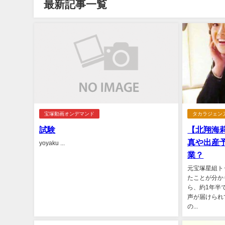
最新記事一覧
宝塚動画オンデマンド
タカラジェン
試験
【北翔海
真や出産
yoyaku ...
業？
元宝塚星組ト
たことが分か
ら、約1年半
声が届けられ
の...