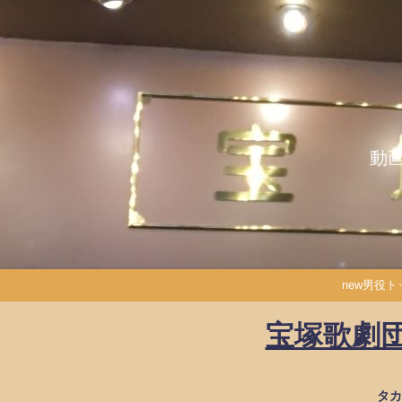
動
new男役
宝塚歌劇団
タ