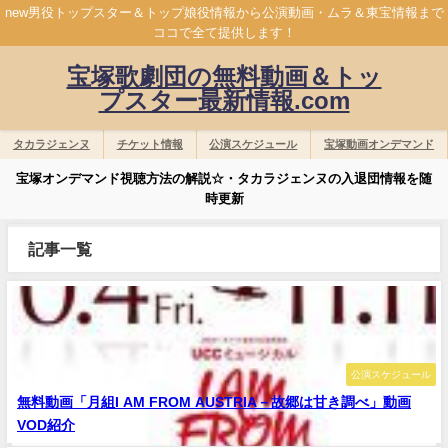
new男役トップスター＆トップ娘役情報から公演動画・ムラ＆東宝情報まで
ココで全て提供します！
宝塚歌劇団の無料動画＆トッ
プスター最新情報.com
タカラジェンヌ
チケット情報
公演スケジュール
宝塚動画オンデマンド
宝塚オンデマンド視聴方法の解説☆・タカラジェンヌの入退団情報を随
時更新
記事一覧
公演スケジュール
無料動画「月組I AM FROM AUSTRIA－故郷は甘き調べ」動画
VOD紹介